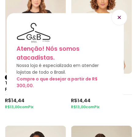
Atenção! Nós somos
atacadistas.
Nossa loja é especializada em atender
NOVIDADE
NOVIDADE
lojistas de todo o Brasil.
+1
+1
Compre o que desejar a partir de R$
TSHIRT - DEUS FAZ
TSHIRT - AGRADECER É A
300,00.
FLORECER
ARTE
R$14,44
R$14,44
R$13,00
com
Pix
R$13,00
com
Pix