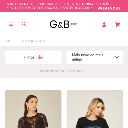
SOMOS OS MAIORES FABRICANTES DE T-SHIRTS FEMININAS DO BRÁS
***VENDAS SOMENTE EM ATACADO A PARTIR DE 300,00*** -
QUEM SOMOS
.
INÍCIO
TAMANHO SLIM
Mais novo ao mais
Filtros
antigo
Mostrando 249 produtos