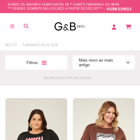
SOMOS OS MAIORES FABRICANTES DE T-SHIRTS FEMININAS DO BRÁS
***VENDAS SOMENTE EM ATACADO A PARTIR DE 300,00*** -
QUEM SOMOS
.
INÍCIO
TAMANHO PLUS SIZE
Mais novo ao mais
Filtros
antigo
Mostrando 244 produtos