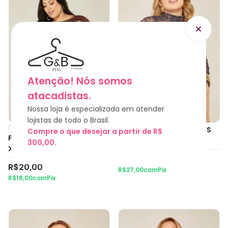
Atenção! Nós somos
atacadistas.
NOVIDADE
Nossa loja é especializada em atender
NOVIDADE
lojistas de todo o Brasil.
+1
TULE MANGA LONGA PLUS
Compre o que desejar a partir de R$
PLUS SIZE - CORAÇÃO
SIZE - XADREZ TARTAN
300,00.
XADREZ
(PRETO)
R$30,00
R$20,00
R$27,00
com
Pix
R$18,00
com
Pix