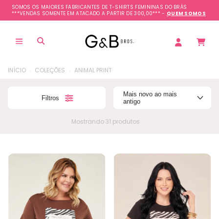
SOMOS OS MAIORES FABRICANTES DE T-SHIRTS FEMININAS DO BRÁS
***VENDAS SOMENTE EM ATACADO A PARTIR DE 300,00*** -
QUEM SOMOS
.
.
INÍCIO
COLEÇÕES
ANIMAL PRINT
Mais novo ao mais
Filtros
antigo
Mostrando 31 produtos