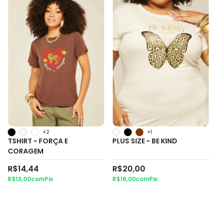
+2
+1
TSHIRT - FORÇA E
PLUS SIZE - BE KIND
CORAGEM
R$14,44
R$20,00
R$13,00
com
Pix
R$18,00
com
Pix