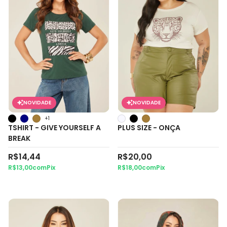
NOVIDADE
NOVIDADE
+1
TSHIRT - GIVE YOURSELF A
PLUS SIZE - ONÇA
BREAK
R$14,44
R$20,00
R$13,00
com
Pix
R$18,00
com
Pix