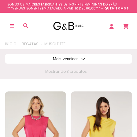
SOMOS OS MAIORES FABRICANTES DE T-SHIRTS FEMININAS DO BRÁS
***VENDAS SOMENTE EM ATACADO A PARTIR DE 300,00*** -
QUEM SOMOS
.
.
INÍCIO
REGATAS
MUSCLE TEE
Mais vendidos
Mostrando 3 produtos