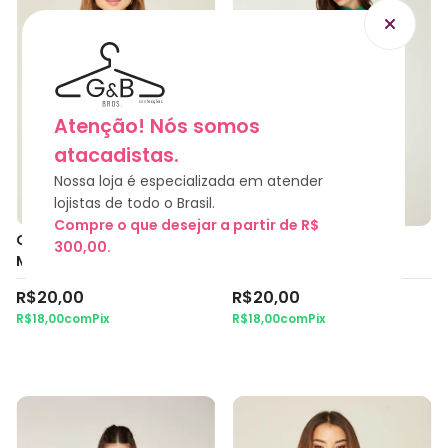
Atenção! Nós somos
atacadistas.
Nossa loja é especializada em atender
lojistas de todo o Brasil.
Compre o que desejar a partir de R$
CACHARREL (AZUL
CACHARREL (VERDE
300,00.
MARINHO)
BANDEIRA)
R$20,00
R$20,00
R$18,00
com
Pix
R$18,00
com
Pix