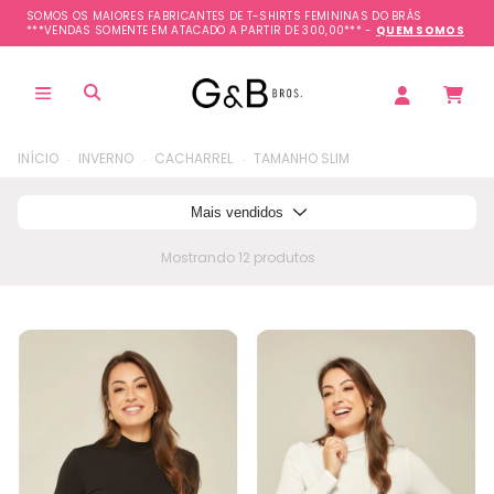
SOMOS OS MAIORES FABRICANTES DE T-SHIRTS FEMININAS DO BRÁS
***VENDAS SOMENTE EM ATACADO A PARTIR DE 300,00*** -
QUEM SOMOS
.
.
.
INÍCIO
INVERNO
CACHARREL
TAMANHO SLIM
Mais vendidos
Mostrando 12 produtos